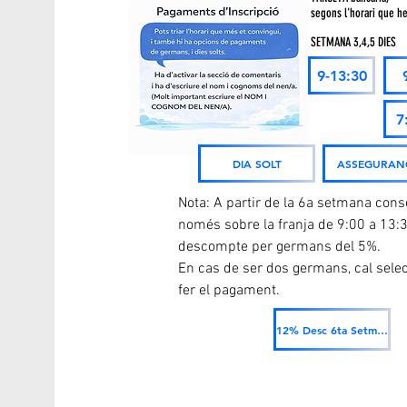
segons l'horari que he
SETMANA 3,4,5 DIES
9-13:30
7
DIA SOLT
ASSEGURANÇ
Nota: A partir de la 6a setmana con
només sobre la franja de 9:00 a 13:
descompte per germans del 5%.
En cas de ser dos germans, cal sele
fer el pagament.
12% Desc 6ta Setmana