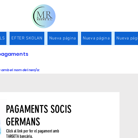
LS
EFTER SKOLAN
Nueva página
Nueva página
Nueva pág
a pagaments
a amb el nom del nen/a:
PAGAMENTS SOCIS
GERMANS
Click al link per fer el pagament amb
TARGETA bancària,