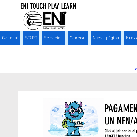
ENI TOUCH PLAY LEARN
General
START
Servicios
General
Nueva página
Nuev
P
PAGAMEN
UN NEN/
Click al link per fer 
TARGETA bancària,