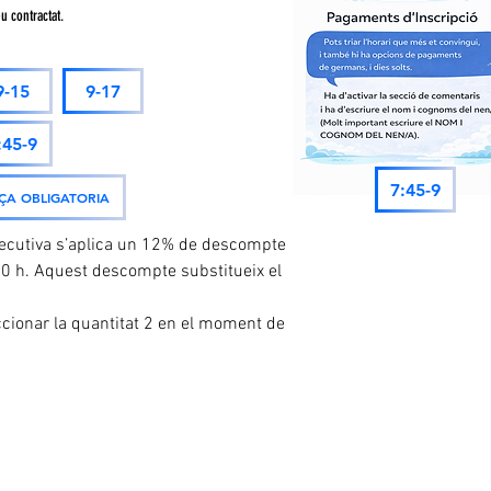
u contractat.
9-15
9-17
:45-9
7:45-9
A OBLIGATORIA
secutiva s’aplica un 12% de descompte
30 h. Aquest descompte substitueix el
ccionar la quantitat 2 en el moment de