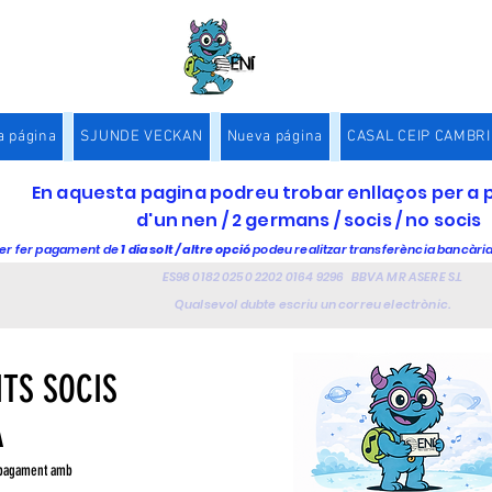
a página
SJUNDE VECKAN
Nueva página
CASAL CEIP CAMBRI
En aquesta pagina podreu trobar enllaços per 
d'un nen / 2 germans / socis / no socis
er fer pagament de
1 dia solt / altre opció
podeu realitzar transferència bancàri
ES98 0182 0250 2202 0164 9296 BBVA MR ASERE S.L
Qualsevol dubte escriu un correu electrònic.
TS SOCIS
A
el pagament amb