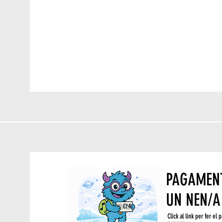
PAGAMENT
UN NEN/A
Click al link per fer e