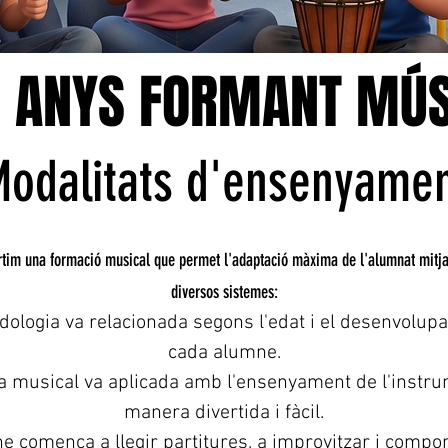
0 ANYS FORMANT MÚS
0 ANYS FORMANT MÚS
odalitats d'
ensenyame
tim una formació musical que permet l'adaptació màxima de l'alumnat mitj
diversos sistemes:
dologia va relacionada segons l'edat i el desenvolup
cada alumne.
ia musical va aplicada amb l'ensenyament de l'instru
manera divertida i fàcil.
e comença a llegir partitures, a improvitzar i compo