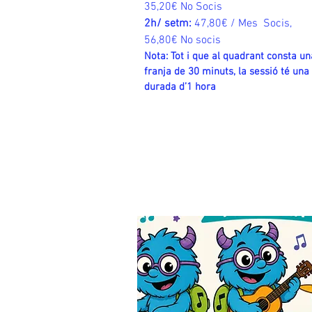
35,20€ No Socis
2h/ setm:
47,80€ / Mes Socis,
56,80€ No socis
Nota: Tot i que al quadrant consta un
franja de 30 minuts, la sessió té una
durada d’1 hora