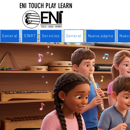
ENI TOUCH PLAY LEARN
General
START
Servicios
General
Nueva página
Nuev