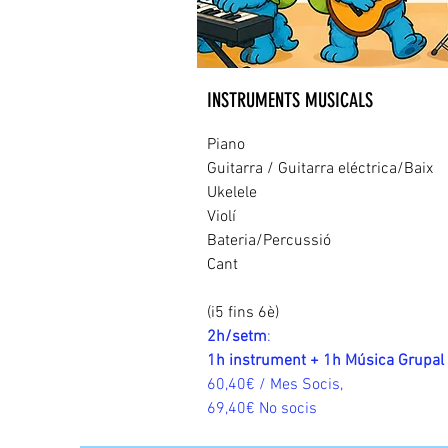
INSTRUMENTS MUSICALS
Piano
Guitarra / Guitarra eléctrica/Baix
Ukelele
Violí
Bateria/Percussió
Cant
(i5 fins 6è)
2h/setm
:
1h instrument + 1h Música Grupal
60,40€ / Mes Socis,
69,40€ No socis