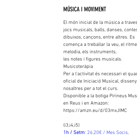
MÚSICA I MOVIMENT
El món inicial de la música a trave
jocs musicals, balls, danses, conte
dibuixos, cançons, entre altres. Es
comença a treballar la veu, el ritme,
melodia, els instruments,
les notes i figures musicals.
Musicoteràpia
Per a l'activitat és necessari el qu
oficial de Iniciació Musical, disseny
nosaltres per a tot el curs.
Disponible a la botiga Pirineus Mus
en Reus i en Amazon:
https://amzn.eu/d/03mxJIMC
(i3,i4,i5)
1h / Setm
: 26,20€ / Mes Socis,