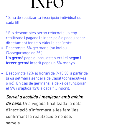
INFO
INFO
* S'ha de realitzar la inscripció individual de
cada fill.
* Els descomptes seran retornats un cop
realitzada i pagada la inscripció o podeu pagar
directament fent els càlculs següents:
Descompte 5% germans (no inclou
l’Assegurança de 3€ )
Un germà
paga el preu establert i
el segon i
tercer germà
inscrit paga un 5% menys.
Descompte 12% al horari de 9-13:30, a partir de
la 6a setmana sencera de Casal (consecutives
o no). En cas de germans ja deixa de funcionar
el 5% i s'aplica 12% a cada fill inscrit.
Servei d'acollida i menjador amb mínim
de nens
. Una vegada finalitzada la data
d'inscripció s'informarà a les famílies
confirmant la realització o no dels
serveis.