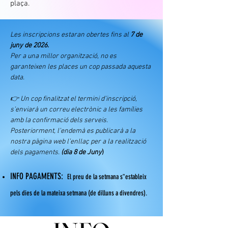
plaça.
Les inscripcions estaran obertes fins al
7 de
juny de 2026.
Per a una millor organització, no es
garanteixen les places un cop passada aquesta
data.
👉 Un cop finalitzat el termini d’inscripció,
s’enviarà un correu electrònic a les famílies
amb la confirmació dels serveis.
Posteriorment, l’endemà es publicarà a la
nostra pàgina web l’enllaç per a la realització
dels pagaments.
(dia 8 de Juny
)
INFO PAGAMENTS:
El preu de la setmana s‟estableix
pels dies de la mateixa setmana (de dilluns a divendres).