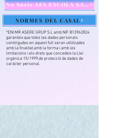
No Socis AFA ESCOLA SALOU
NORMES DEL CASAL
*ENI MR ASERE GRUP S.L amb NIF B13962824
garanteix que totes les dades personals
contingudes en aquest full seran utilitzades
amb la finalitat,amb la forma i amb les
limitacions i els drets que concedeix la Llei
orgànica 15/1999,de protecció de dades de
caràcter personal.​