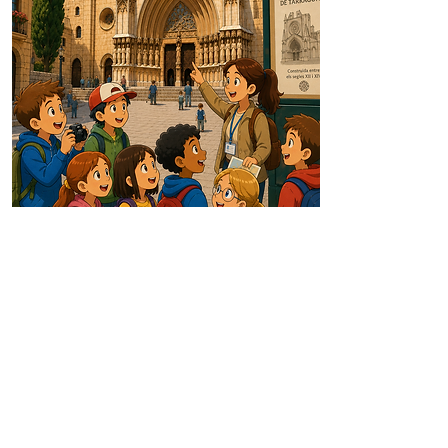
22 de
Juliol
22€
Inclou: Autocar,
Taller"Colors en
Pols",materials i entrada
a la Catedral.