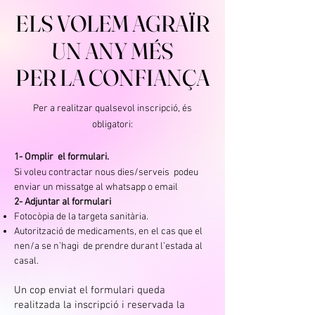
ELS VOLEM AGRAÏR
ELS VOLEM AGRAÏR
UN ANY MÉS
UN ANY MÉS
PER LA CONFIANÇA
PER LA CONFIANÇA
Per a realitzar qualsevol inscripció, és
obligatori:
1- Omplir el formulari.
Si voleu contractar nous dies/serveis podeu
enviar un missatge al whatsapp o email
2- Adjuntar al formulari
Fotocòpia de la targeta sanitària.
Autorització de medicaments, en el cas que el
nen/a se n’hagi de prendre durant l’estada al
casal.
Un cop enviat el formulari queda
realitzada la inscripció i reservada la