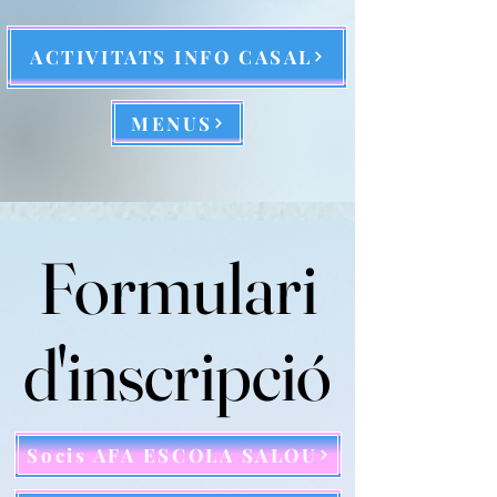
ACTIVITATS INFO CASAL
MENUS
Formulari
Formulari
d'inscripció
d'inscripció
Socis AFA ESCOLA SALOU