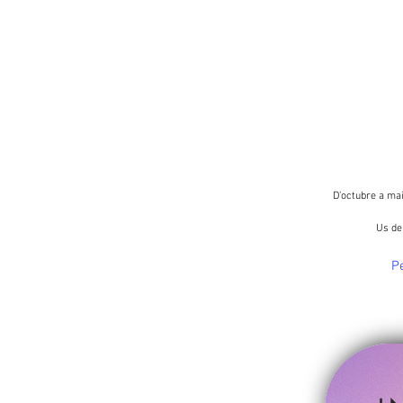
D’octubre a mai
Us de
Pe