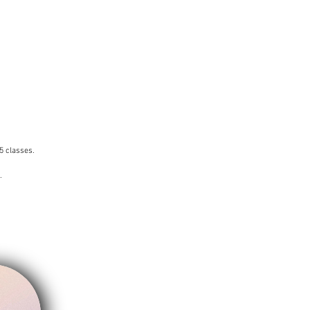
5 classes.
.