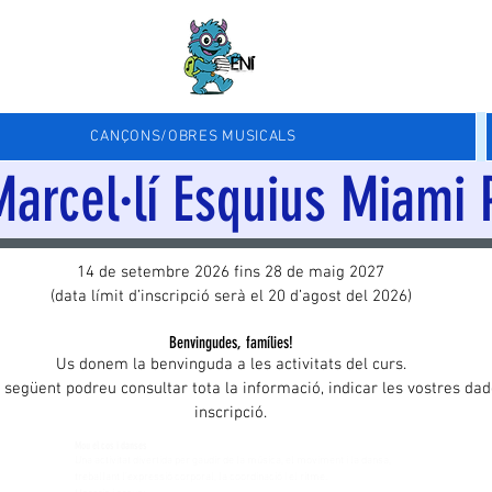
CANÇONS/OBRES MUSICALS
arcel·lí Esquius Miami P
14 de setembre 2026 fins 28 de maig 2027
(data límit d’inscripció serà el 20 d’agost del 2026)
Benvingudes, famílies!
Us donem la benvinguda a les activitats del curs.
 següent podreu consultar tota la informació, indicar les vostres dad
inscripció.
Mou el cos i danses
Una activitat divertida per gaudir de la música, el moviment i la dansa,
treballant l’expressió corporal, la coordinació i el ritme.