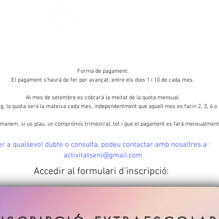
Horaris i preus:
I3, I4 i I5: dimarts, de 16 a 17 h
Socis de l’AFA: 23 € al mes
No socis de l’AFA: 26 € al mes
De 1r a 6è de primària: dimecres, de 16 a 17 h
Socis de l’AFA: 23 € al mes
No socis de l’AFA: 26 € al mes
Forma de pagament:
El pagament s’haurà de fer per avançat, entre els dies 1 i 10 de cada mes.
Al mes de setembre es cobrarà la meitat de la quota mensual.
g, la quota serà la mateixa cada mes, independentment que aquell mes es facin 2, 3, 4 o 
manem, si us plau, un compromís trimestral, tot i que el pagament es farà mensualment
r a qualsevol dubte o consulta, podeu contactar amb nosaltres a :
activitatseni@gmail.com
Accedir al formulari d’inscripció: