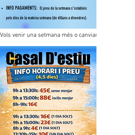
INFO PAGAMENTS:
El preu de la setmana s‟estableix
pels dies de la mateixa setmana (de dilluns a divendres).
Vols venir una setmana més o canviar la teva inscrip
Casal D'estiu
Casal D'estiu