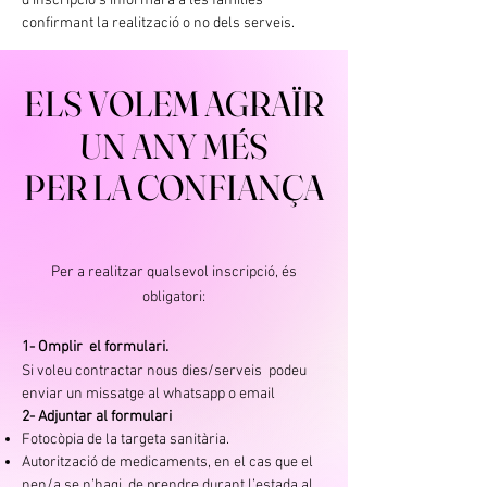
d'inscripció s'informarà a les famílies
confirmant la realització o no dels serveis.
ELS VOLEM AGRAÏR
ELS VOLEM AGRAÏR
UN ANY MÉS
UN ANY MÉS
PER LA CONFIANÇA
PER LA CONFIANÇA
Per a realitzar qualsevol inscripció, és
obligatori:
1- Omplir el formulari.
Si voleu contractar nous dies/serveis podeu
enviar un missatge al whatsapp o email
2- Adjuntar al formulari
Fotocòpia de la targeta sanitària.
Autorització de medicaments, en el cas que el
nen/a se n’hagi de prendre durant l’estada al