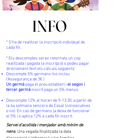
INFO
INFO
* S'ha de realitzar la inscripció individual de
cada fill.
* Els descomptes seran retornats un cop
realitzada i pagada la inscripció o podeu pagar
directament fent els càlculs següents:
Descompte 5% germans (no inclou
l’Assegurança de 3€ )
Un germà
paga el preu establert i
el segon i
tercer germà
inscrit paga un 5% menys.
Descompte 12% al horari de 9-13:30, a partir de
la 6a setmana sencera de Casal (consecutives
o no). En cas de germans ja deixa de funcionar
el 5% i s'aplica 12% a cada fill inscrit.
Servei d'acollida i menjador amb mínim de
nens
. Una vegada finalitzada la data